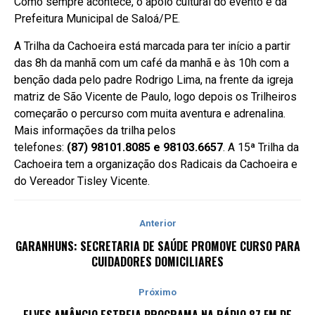
Como sempre acontece, o apoio cultural do evento é da
Prefeitura Municipal de Saloá/PE.
A Trilha da Cachoeira está marcada para ter início a partir
das 8h da manhã com um café da manhã e às 10h com a
benção dada pelo padre Rodrigo Lima, na frente da igreja
matriz de São Vicente de Paulo, logo depois os Trilheiros
começarão o percurso com muita aventura e adrenalina.
Mais informações da trilha pelos
telefones:
(87) 98101.8085 e 98103.6657
. A 15ª Trilha da
Cachoeira tem a organização dos Radicais da Cachoeira e
do Vereador Tisley Vicente.
Anterior
GARANHUNS: SECRETARIA DE SAÚDE PROMOVE CURSO PARA
CUIDADORES DOMICILIARES
Próximo
ELVES AMÂNCIO ESTREIA PROGRAMA NA RÁDIO 87 FM DE