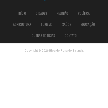
INÍCIO
CIDADES
RELIGIÃO
POLÍTICA
AGRICULTURA
TURISMO
SAÚDE
EDUCAÇÃO
OUTRAS NOTÍCIAS
CONTATO
Copyright © 2026 Blog do Ronaldo Birunda.