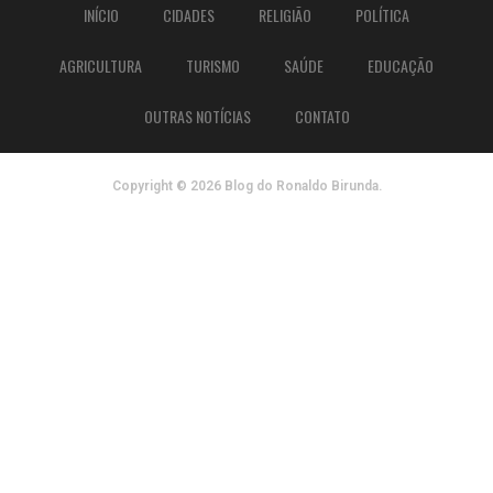
INÍCIO
CIDADES
RELIGIÃO
POLÍTICA
AGRICULTURA
TURISMO
SAÚDE
EDUCAÇÃO
OUTRAS NOTÍCIAS
CONTATO
Copyright © 2026 Blog do Ronaldo Birunda.