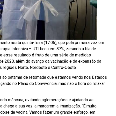
nto nesta quinta-feira (17.06), que pela primeira vez em
apia Intensiva – UTI ficou em 87%, zerando a fila de
ue esse resultado é fruto de uma série de medidas
o de 2020, além do avanço da vacinação e da expansão da
s regiões Norte, Nordeste e Centro-Oeste.
os ao patamar de retomada que estamos vendo nos Estados
çando no Plano de Convivência, mas não é hora de relaxar
ando máscara, evitando aglomerações e ajudando as
a chega a sua vez, a marcarem a imunização. “É muito
a dose da vacina. Vamos fazer um grande esforço, em