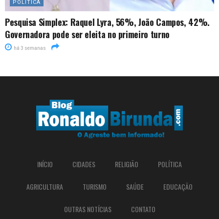
POLÍTICA
Pesquisa Simplex: Raquel Lyra, 56%, João Campos, 42%.
Governadora pode ser eleita no primeiro turno
há 3 semanas
INÍCIO
CIDADES
RELIGIÃO
POLÍTICA
AGRICULTURA
TURISMO
SAÚDE
EDUCAÇÃO
OUTRAS NOTÍCIAS
CONTATO