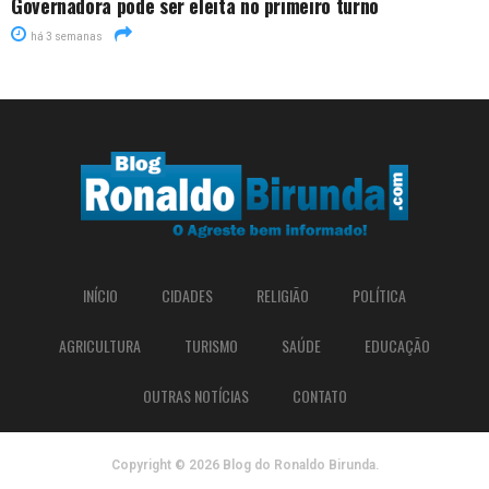
Governadora pode ser eleita no primeiro turno
há 3 semanas
INÍCIO
CIDADES
RELIGIÃO
POLÍTICA
AGRICULTURA
TURISMO
SAÚDE
EDUCAÇÃO
OUTRAS NOTÍCIAS
CONTATO
Copyright © 2026 Blog do Ronaldo Birunda.