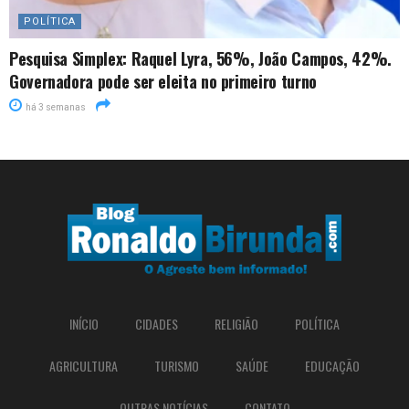
POLÍTICA
Pesquisa Simplex: Raquel Lyra, 56%, João Campos, 42%.
Governadora pode ser eleita no primeiro turno
há 3 semanas
INÍCIO
CIDADES
RELIGIÃO
POLÍTICA
AGRICULTURA
TURISMO
SAÚDE
EDUCAÇÃO
OUTRAS NOTÍCIAS
CONTATO