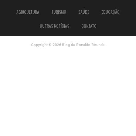
AGRICULTURA
TURISMO
SAÚDE
EDUCAÇÃO
OUTRAS NOTÍCIAS
CONTATO
Copyright © 2026 Blog do Ronaldo Birunda.