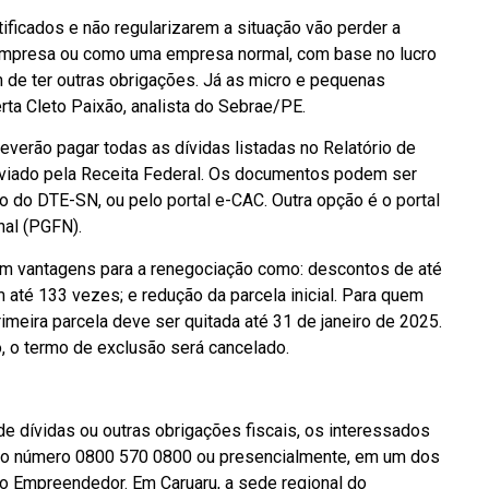
ficados e não regularizarem a situação vão perder a
mpresa ou como uma empresa normal, com base no lucro
m de ter outras obrigações. Já as micro e pequenas
rta Cleto Paixão, analista do Sebrae/PE.
everão pagar todas as dívidas listadas no Relatório de
viado pela Receita Federal. Os documentos podem ser
io do DTE-SN, ou pelo
portal e-CAC
. Outra opção é o
portal
nal (PGFN).
tem vantagens para a renegociação como: descontos de até
 até 133 vezes; e redução da parcela inicial. Para quem
rimeira parcela deve ser quitada até 31 de janeiro de 2025.
, o termo de exclusão será cancelado.
e dívidas ou outras obrigações fiscais, os interessados
do número 0800 570 0800 ou presencialmente, em um dos
do Empreendedor. Em Caruaru, a sede regional do