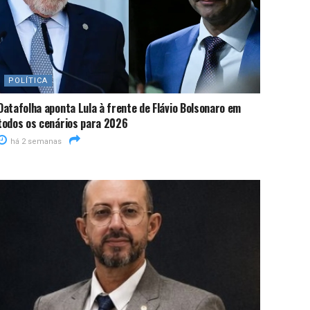
POLÍTICA
Datafolha aponta Lula à frente de Flávio Bolsonaro em
todos os cenários para 2026
há 2 semanas