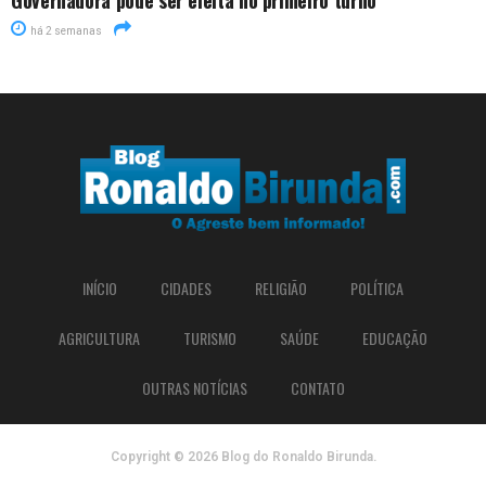
Governadora pode ser eleita no primeiro turno
há 2 semanas
INÍCIO
CIDADES
RELIGIÃO
POLÍTICA
AGRICULTURA
TURISMO
SAÚDE
EDUCAÇÃO
OUTRAS NOTÍCIAS
CONTATO
Copyright © 2026 Blog do Ronaldo Birunda.