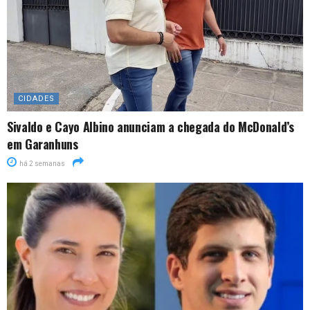
CIDADES
Sivaldo e Cayo Albino anunciam a chegada do McDonald’s
em Garanhuns
há 2 semanas