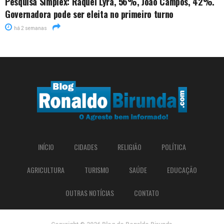
Pesquisa Simplex: Raquel Lyra, 56%, João Campos, 42%.
Governadora pode ser eleita no primeiro turno
há 2 semanas
INÍCIO
CIDADES
RELIGIÃO
POLÍTICA
AGRICULTURA
TURISMO
SAÚDE
EDUCAÇÃO
OUTRAS NOTÍCIAS
CONTATO