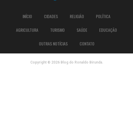
INÍCIO
CIDADES
RELIGIÃO
POLÍTICA
AGRICULTURA
TURISMO
SAÚDE
EDUCAÇÃO
OUTRAS NOTÍCIAS
CONTATO
Copyright © 2026 Blog do Ronaldo Birunda.