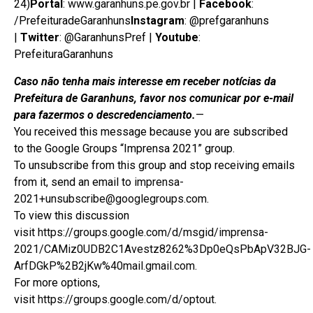
24)
Portal
:
www.garanhuns.pe.gov.br
|
Facebook
:
/PrefeituradeGaranhuns
Instagram
: @prefgaranhuns
|
Twitter
: @GaranhunsPref |
Youtube
:
PrefeituraGaranhuns
Caso não tenha mais interesse em receber notícias da
Prefeitura de Garanhuns, favor nos comunicar por e-mail
para fazermos o descredenciamento.
—
You received this message because you are subscribed
to the Google Groups “Imprensa 2021” group.
To unsubscribe from this group and stop receiving emails
from it, send an email to
imprensa-
2021+unsubscribe@googlegroups.com
.
To view this discussion
visit
https://groups.google.com/d/msgid/imprensa-
2021/CAMiz0UDB2C1Avestz8262%3Dp0eQsPbApV32BJG-
ArfDGkP%2B2jKw%40mail.gmail.com
.
For more options,
visit
https://groups.google.com/d/optout
.