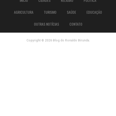
INÍCIO
CIDADES
RELIGIÃO
POLÍTICA
AGRICULTURA
TURISMO
SAÚDE
EDUCAÇÃO
OUTRAS NOTÍCIAS
CONTATO
Copyright © 2026 Blog do Ronaldo Birunda.