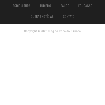
AGRICULTURA
TURISMO
SAÚDE
EDUCAÇÃO
OUTRAS NOTÍCIAS
CONTATO
Copyright © 2026 Blog do Ronaldo Birunda.