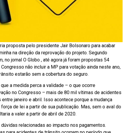
ria proposta pelo presidente Jair Bolsonaro para acabar
aminha na direção da reprovação do projeto. Segundo
m, no jornal O Globo , até agora já foram propostas 54
 Congresso não incluir a MP para votação ainda neste ano,
 trânsito estarão sem a cobertura do seguro.
 que a medida perca a validade – o que ocorre
ação no Congresso – mais de 80 mil vítimas de acidentes
 entre janeiro e abril. Isso acontece porque a mudança
orça de lei a partir de sua publicação. Mas, sem o aval do
ia a valer a partir de abril de 2020.
e dúvidas relacionadas ao impacto nos pagamentos.
as para acidentes de trânsito ocorrem no período que