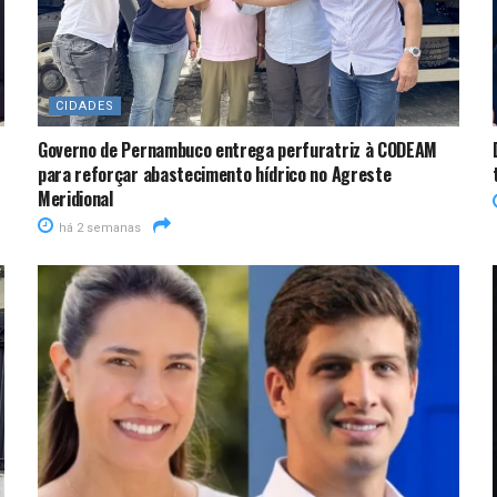
CIDADES
Governo de Pernambuco entrega perfuratriz à CODEAM
para reforçar abastecimento hídrico no Agreste
Meridional
há 2 semanas