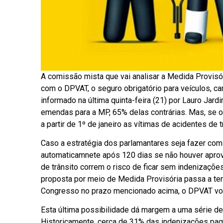
A comissão mista que vai analisar a Medida Provisó
com o DPVAT, o seguro obrigatório para veículos, c
informado na última quinta-feira (21) por Lauro Jardi
emendas para a MP, 65% delas contrárias. Mas, se o
a partir de 1º de janeiro as vítimas de acidentes de
Caso a estratégia dos parlamantares seja fazer com
automaticamnete após 120 dias se não houver aprov
de trânsito correm o risco de ficar sem indenizações
proposta por meio de Medida Provisória passa a ter f
Congresso no prazo mencionado acima, o DPVAT voltar
Esta última possibilidade dá margem a uma série d
Historicamente, cerca de 31% das indenizações pag