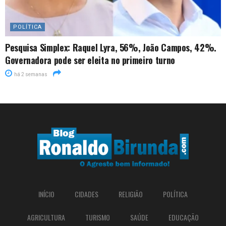
POLÍTICA
Pesquisa Simplex: Raquel Lyra, 56%, João Campos, 42%.
Governadora pode ser eleita no primeiro turno
há 2 semanas
INÍCIO
CIDADES
RELIGIÃO
POLÍTICA
AGRICULTURA
TURISMO
SAÚDE
EDUCAÇÃO