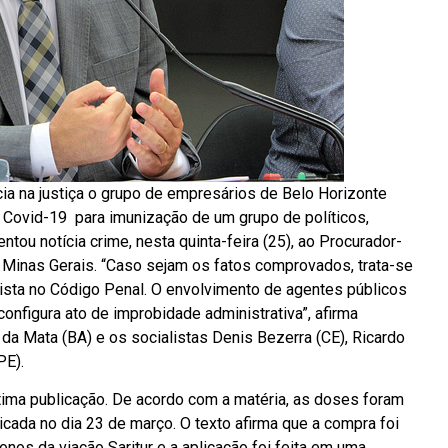
cia na justiça o grupo de empresários de Belo Horizonte
a Covid-19 para imunização de um grupo de políticos,
tou notícia crime, nesta quinta-feira (25), ao Procurador-
e Minas Gerais. “Caso sejam os fatos comprovados, trata-se
vista no Código Penal. O envolvimento de agentes públicos
onfigura ato de improbidade administrativa”, afirma
da Mata (BA) e os socialistas Denis Bezerra (CE), Ricardo
PE).
ltima publicação. De acordo com a matéria, as doses foram
icada no dia 23 de março. O texto afirma que a compra foi
os da viação Saritur e a aplicação foi feita em uma