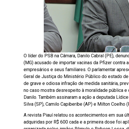
O líder do PSB na Câmara, Danilo Cabral (PE), denun
(MG) acusado de importar vacinas da Pfizer contra 
empresários e seus familiares. O parlamentar apresen
Geral de Justiça do Ministério Público do estado d
de grave e odiosa infração de medida sanitária, pre
no caso mostra desrespeito à moralidade pública e c
Danilo. Também assinaram a ação a deputada Lídice 
Silva (SP), Camilo Capiberibe (AP) e Milton Coelho (
A revista Piauí relatou os acontecimentos em sua ú
adquiridas por R$ 600 cada e a primeira dose foi apl
organizada pelos irmãos Rômulo e Robson Lessa, don