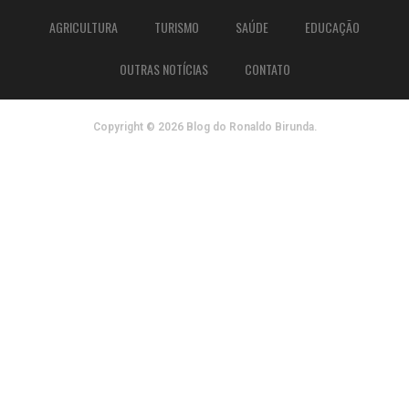
AGRICULTURA
TURISMO
SAÚDE
EDUCAÇÃO
OUTRAS NOTÍCIAS
CONTATO
Copyright © 2026 Blog do Ronaldo Birunda.