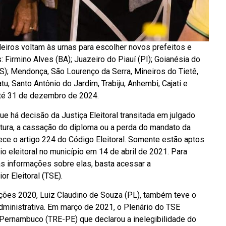
leiros voltam às urnas para escolher novos prefeitos e
 Firmino Alves (BA); Juazeiro do Piauí (PI); Goianésia do
S); Mendonça, São Lourenço da Serra, Mineiros do Tietê,
tu, Santo Antônio do Jardim, Trabiju, Anhembi, Cajati e
até 31 de dezembro de 2024.
há decisão da Justiça Eleitoral transitada em julgado
atura, a cassação do diploma ou a perda do mandato da
lece o artigo 224 do Código Eleitoral. Somente estão aptos
io eleitoral no município em 14 de abril de 2021. Para
as informações sobre elas, basta acessar a
r Eleitoral (TSE).
ições 2020, Luiz Claudino de Souza (PL), também teve o
dministrativa. Em março de 2021, o Plenário do TSE
e Pernambuco (TRE-PE) que declarou a inelegibilidade do