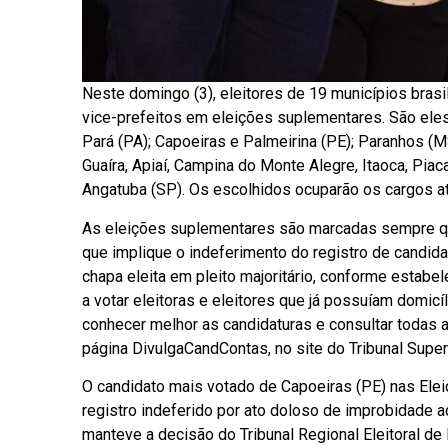
Neste domingo (3), eleitores de 19 municípios brasi
vice-prefeitos em eleições suplementares. São eles:
Pará (PA); Capoeiras e Palmeirina (PE); Paranhos (M
Guaíra, Apiaí, Campina do Monte Alegre, Itaoca, Piaca
Angatuba (SP). Os escolhidos ocuparão os cargos 
As eleições suplementares são marcadas sempre que 
que implique o indeferimento do registro de candid
chapa eleita em pleito majoritário, conforme estabe
a votar eleitoras e eleitores que já possuíam domicíl
conhecer melhor as candidaturas e consultar todas 
página DivulgaCandContas, no site do Tribunal Superio
O candidato mais votado de Capoeiras (PE) nas Ele
registro indeferido por ato doloso de improbidade a
manteve a decisão do Tribunal Regional Eleitoral d