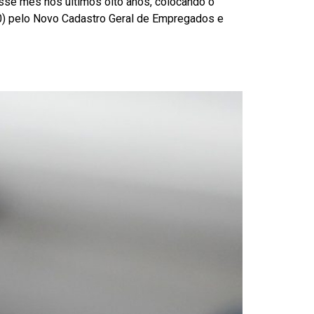
sse mês nos últimos oito anos, colocando o
.10) pelo Novo Cadastro Geral de Empregados e